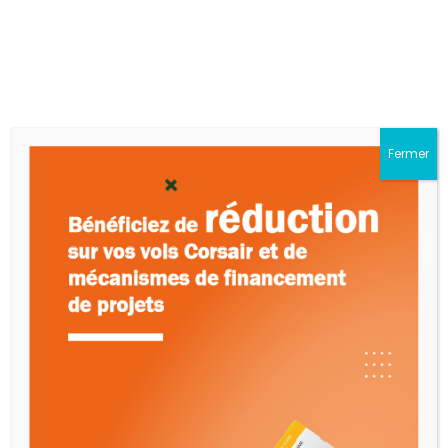
NOS REALISATIONS
Dans le cadre de l’amélioration de l’environnement
des affaires pour les membres de la diaspora, le
CCEDIAF a mené plusieurs séances de travail avec
Fermer
le Ministère des Affaires Etrangères et d’autres
faîtières qui ont conduit aux mesures suivantes :
Lire Plus
ACTUALITES