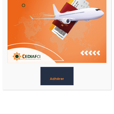
28
Avr
Adhérer
RENCONTRE CCEDIAF-CI, BNI,
FSA
moro